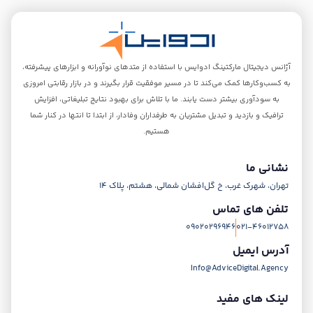
آژانس‌ دیجیتال مارکتینگ ادوایس با استفاده از متدهای نوآورانه و ابزارهای پیشرفته،
به کسب‌و‌کارها کمک می‌کند تا در مسیر موفقیت قرار بگیرند و در بازار رقابتی امروزی
به سودآوری بیشتر دست یابند. ما با تلاش برای بهبود نتایج تبلیغاتی، افزایش
ترافیک و بازدید و تبدیل مشتریان به طرفداران وفادار، از ابتدا تا انتها در کنار شما
هستیم.
نشانی ما
تهران، شهرک غرب، خ گل‌افشان شمالی، هشتم، پلاک 14
تلفن های تماس
09020296946
021-46012758
آدرس ایمیل
Info@AdviceDigital.Agency
لینک های مفید