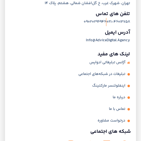
تهران، شهرک غرب، خ گل‌افشان شمالی، هشتم، پلاک 14
تلفن های تماس
09020296946
021-46012758
آدرس ایمیل
Info@AdviceDigital.Agency
لینک های مفید
آژانس تبلیغاتی ادوایس
تبلیغات در شبکه‌های اجتماعی
اینفلوئنسر مارکتینگ
درباره ما
تماس با ما
درخواست مشاوره
شبکه های اجتماعی