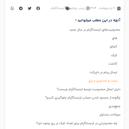
11 اردیبهشت , 1404
زینب رزمجو
اینستاگرام
آنچه در این مطلب میخوانید !
محدودیت‌های اینستاگرام در سال جدید
فالو
آنفالو
لایک
کامنت
ارسال پیام در دایرکت
پست و استوری و ریل
دلیل اعمال محدودیت توسط اینستاگرام چیست؟
چگونه از مسدود شدن حساب اینستاگرام جلوگیری کنیم؟
جمع‌بندی
سوالات متداول
چه محدودیتی در اینستاگرام برای تعداد لایک در روز وجود دارد؟