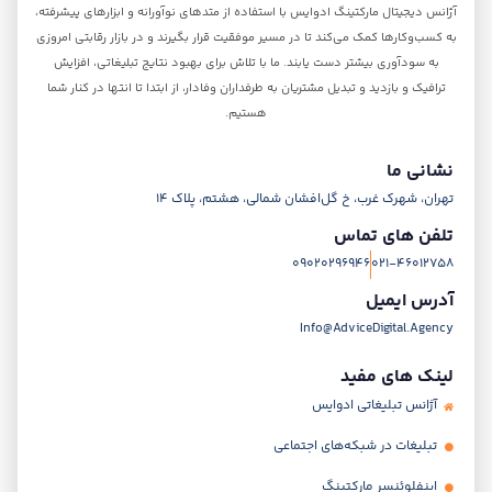
آژانس‌ دیجیتال مارکتینگ ادوایس با استفاده از متدهای نوآورانه و ابزارهای پیشرفته،
به کسب‌و‌کارها کمک می‌کند تا در مسیر موفقیت قرار بگیرند و در بازار رقابتی امروزی
به سودآوری بیشتر دست یابند. ما با تلاش برای بهبود نتایج تبلیغاتی، افزایش
ترافیک و بازدید و تبدیل مشتریان به طرفداران وفادار، از ابتدا تا انتها در کنار شما
هستیم.
نشانی ما
تهران، شهرک غرب، خ گل‌افشان شمالی، هشتم، پلاک 14
تلفن های تماس
09020296946
021-46012758
آدرس ایمیل
Info@AdviceDigital.Agency
لینک های مفید
آژانس تبلیغاتی ادوایس
تبلیغات در شبکه‌های اجتماعی
اینفلوئنسر مارکتینگ